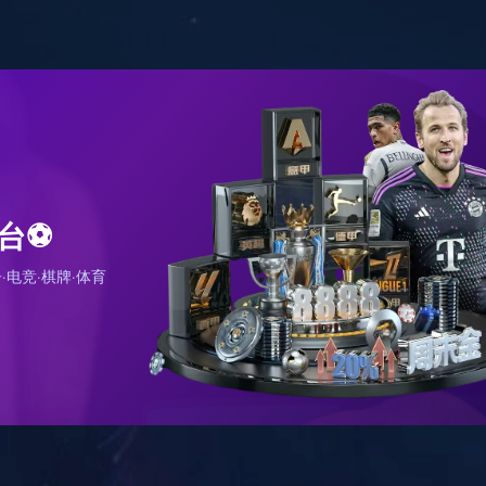
首页
直播
比分
新闻
数据
社区