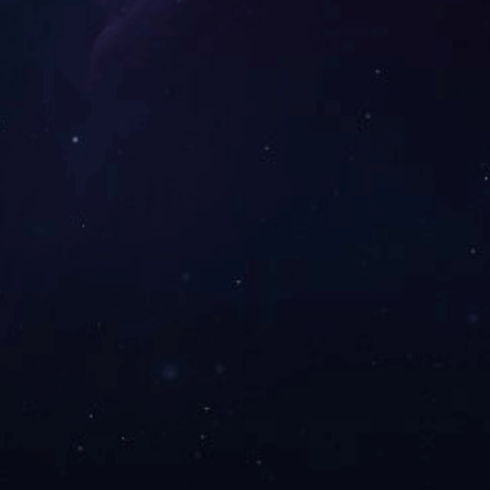
、伤停名单及历史交锋数据，专家团带你提前看
梅西神级过人回放
盘
锋动向
伤病报告：核心球员回归或缺
阵名单
伤病