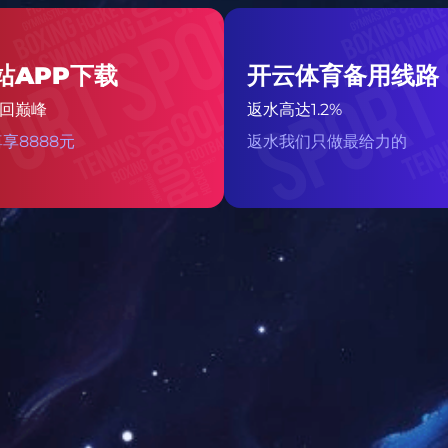
赛 皇家马德里 vs 曼城 | 实时比分 2:2 | 预计结束 23:45
 Updates)
75'
西甲 · 第30轮
 - 2
阿森纳
巴塞罗那
0 - 0
🔥 热度 98%
即将进入上半场
Q4
中超 · 联赛