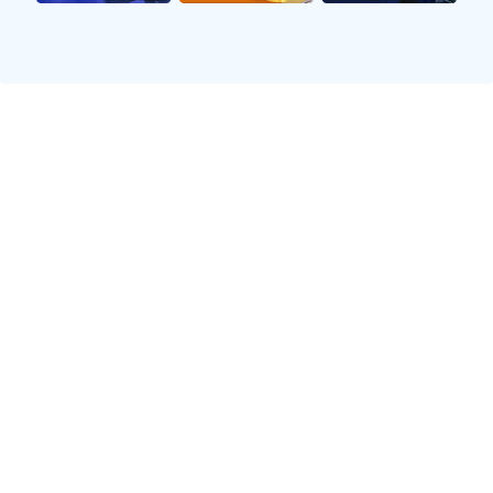
热门视频集
锦
[ 精彩进球集锦
视频 ]
欧冠决赛预测：谁能捧起队
曼联逆转绝杀
史第三座大耳朵杯？
瞬间
深度剖析两队战术体系、伤停名单及
库里三分雨集
历史交锋数据，专家团带你提前看透
锦
胜负关键...
梅西神级过人
回放
欧冠
深度分析
战术复盘